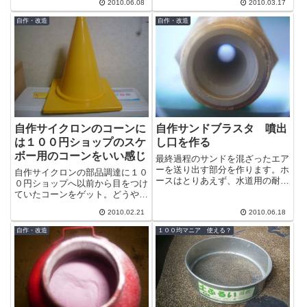
2010.06.08
2010.03.17
でおくる事でしょう＾＾ペール缶
より上のサ...
自作・改造
自作・改造
自作サイクロンのコーンに
自作サンドブラスタ 噴出
は１００円ショップのスケ
し口を作る
ボー用のコーンをいい感じ
最終過程のサンドを混ざったエア
ーを送り出す部分を作ります。ホ
自作サイクロンの部品調達に１０
ースはとりあえず、水道用の耐圧
０円ショップへ以前から目をつけ
ホースを使うことにしたのでそれ
ていたコーンをゲット。どうやら
に合わせてパーツを用意します。
スケボーなどでスラローム？をし
噴出の制御...
2010.02.21
2010.06.18
て遊ぶときに使うことを想定した
商品のよう...
自作・改造
１００均マニア 使える？