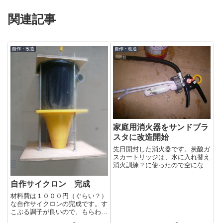
関連記事
自作・改造
自作・改造
家庭用消火器をサンドブラ
スタに改造開始
先日開封した消火器です。炭酸ガ
スカートリッジは、水に入れ替え
消火訓練？に使ったので空になっ
ています。とりあえずこのヘッド
部分を分解して今後の改造方法を
自作サイクロン 完成
検討したい...
材料費は１０００円（ぐらい？）
な自作サイクロンの完成です。す
こぶる調子が良いので、もらわれ
て行く事も無く余生をまるむし宅