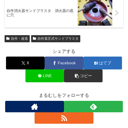
自作消火器サンドブラスタ 消火器の底
に穴
自作・改造
自作直圧式サンドブラスタ
シェアする
X
Facebook
はてブ
LINE
コピー
まるむしをフォローする