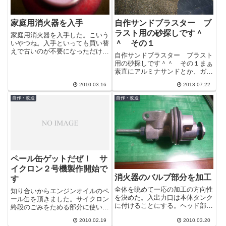
家庭用消火器を入手
自作サンドブラスター ブ
ラスト用の砂探しです＾
家庭用消火器を入手した。こいう
＾ その１
いやつね。入手といっても買い替
えで古いのが不要になっただけな
自作サンドブラスター ブラスト
のだが、とりあえず開封して見る
用の砂探しです＾＾ その１まぁ
ことに。消火器内部は高圧で開封
素直にアルミナサンドとか、ガラ
できないん...
スビーズを購入すれば購入すれば
2010.03.16
2013.07.22
よいのでしょうが、自作でそれも
面白くない...
自作・改造
自作・改造
ペール缶ゲットだぜ！ サ
イクロン２号機製作開始で
消火器のバルブ部分を加工
す
全体を眺めて一応の加工の方向性
知り合いからエンジンオイルのペ
を決めた。入出力口は本体タンク
ール缶を頂きました。サイクロン
に付けることにする。ヘッド部分
終段のごみをためる部分に使いま
は穴が開いており塞ぐ必要がある
す。終段は大き目のゴミ箱でも何
2010.02.19
2010.03.20
がそのまま塞ぐのは芸がないかと
でも良いのですが、なぜか自分の