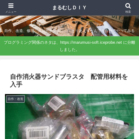
まるむしＤＩＹ
まるむしＤＩＹ
メニュー
検索
自作、改造、修理、メンテナンス．．．とりあえずなんでも自分でやってみる
プログラミング関係のネタは、https://marumusi-soft.iceprobe.net に分離
しました。
自作消火器サンドブラスタ 配管用材料を
入手
自作・改造