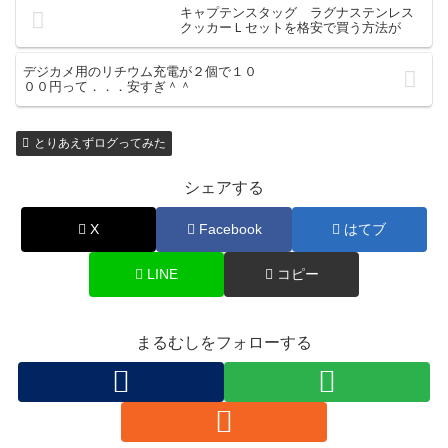
キャプテンスタッグ ラグナステンレス
クッカーＬセットを格安で買う方法が
デジカメ用のリチウム充電が２個で１０
００円って．．．安すぎ＾＾
とりあえずログってみた
シェアする
X
Facebook
はてブ
LINE
コピー
まるむしをフォローする