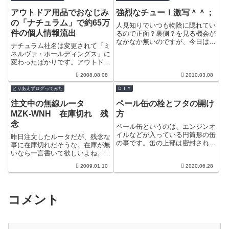
アウトドア用品でおなじみ
強烈なチュー！激写＾＾；
の「ナチュラム」で約65万
人見知りでいつも物陰に隠れてい
件の個人情報流出
るので正面？裏側？を見る機会が
なかなか無いのですが、今日は正
ナチュラム社名は変更されて「ミ
面に付いていたので近づいてもま
ネルヴァ・ホールディングス」に
ったく気づいていない様子。チャ
変わったばかりです。アウトドア
ンス！って...
用品をネットで調べたり、購入し
2008.08.08
2010.03.08
たことのある人には良く知られた
大阪の会社...
とりあえずログってみた
ＤＩＹ
注文中の無線ルータ
ペール缶の栓とフタの開け
MZK-WNH 在庫切れ 残
方
念
ペール缶というのは、エンジンオ
イルなどが入っている円筒形の缶
昨日注文したルータだが、残念な
の事です。缶の上部は密封されて
事に在庫切れだそうな。在庫が無
いて中身が漏れないようになって
いなら一言書いて欲しいよね。ま
います。そして注ぎ口にも蓋が付
ぁ書かないほうが売上は伸びるだ
2009.01.10
2020.06.28
いてます。...
ろうけど、急いでいる人もいるん
だからね。...
コメント