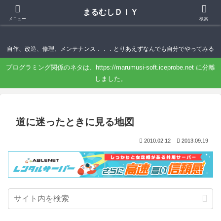
まるむしＤＩＹ
まるむしＤＩＹ
メニュー
検索
自作、改造、修理、メンテナンス．．．とりあえずなんでも自分でやってみる
プログラミング関係のネタは、https://marumusi-soft.iceprobe.net に分離
しました。
道に迷ったときに見る地図
2010.02.12
2013.09.19