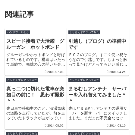
関連記事
ハンドツールとか
とりあえずログってみた
スピード接着で大活躍 グ
引越し（ブログ）の準備中
ルーガン ホットボンド
です
グルーガンやホットボンドと呼ば
ＦＣ２のブログ。すごく使い易そ
れているものです。構造はいたっ
うなので引越しです。ちょっと触
て単純で、先端の穴の開いた金属
って見たけどとってもいい感じ。
部分を加熱し、後ろからスティッ
もっと早く引っ越せばよかった。
2008.07.08
2008.04.25
クと呼ばれる熱で溶ける接着剤の
さぁ引越しの準備だぁ。
棒を押し出...
とりあえずログってみた
とりあえずログってみた
真っ二つに切れた電車が突
まるむしアンテナ サーバ
如目の前に！ 思わず撮影
ーを入れ替えてみました＾
＾＾
＾
先日車で移動中のこと。渋滞気味
先ほどまるむしアンテナの運用サ
の道路を走行していたが、前を走
ーバーを新サーバーにスイッチし
っていたトラックが曲がっていな
ました。まだまだ不完全なセッテ
くなった途端目の前に、真っ二つ
ィングなので再起動などで不安定
2014.08.02
2014.03.10
に切れた電車が目に飛び込んでき
になりますが、懲りずに時間を換
た。＠O＠...
えてご訪問...
とりあえずログってみた
とりあえずログってみた