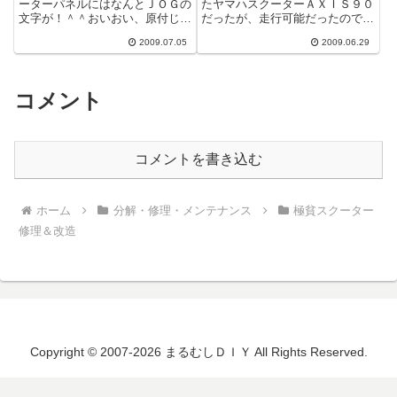
ーターパネルにはなんとＪＯＧの
たヤマハスクーターＡＸＩＳ９０
文字が！＾＾おいおい、原付じゃ
だったが、走行可能だったので、
ねぇかよ。 メーターの数字 ６
実家の車庫にドック入りした。親
2009.07.05
2009.06.29
０までしか無いし。バイク屋のお
父に話をすると知り合いのバイク
やじの話で...
屋に中古の...
コメント
コメントを書き込む
ホーム
分解・修理・メンテナンス
極貧スクーター
修理＆改造
Copyright © 2007-2026 まるむしＤＩＹ All Rights Reserved.