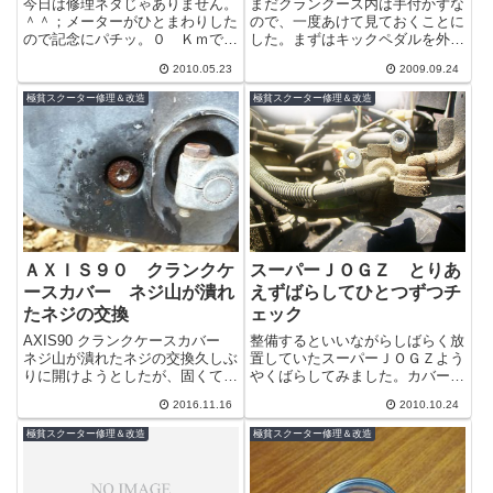
今日は修理ネタじゃありません。
まだクランクース内は手付かずな
＾＾；メーターがひとまわりした
ので、一度あけて見ておくことに
ので記念にパチッ。０ Ｋｍで写
した。まずはキックペダルを外さ
すつもでしたがうっかり撮り忘れ
ないと始まらない。バッテリーが
2010.05.23
2009.09.24
ていました。それも２４Ｋｍも＾
死んでいるのでいつもこのキック
＾；このメ...
ペダルで始...
極貧スクーター修理＆改造
極貧スクーター修理＆改造
ＡＸＩＳ９０ クランクケ
スーパーＪＯＧＺ とりあ
ースカバー ネジ山が潰れ
えずばらしてひとつずつチ
たネジの交換
ェック
AXIS90 クランクケースカバー
整備するといいながらしばらく放
ネジ山が潰れたネジの交換久しぶ
置していたスーパーＪＯＧＺよう
りに開けようとしたが、固くて潰
やくばらしてみました。カバーを
れかけていたネジ山を完全に舐め
取り、メットインを取ると下から
2016.11.16
2010.10.24
てしまった。＾＾；元から舐め気
バッテリーが。こんなところにあ
味だ...
ったのね。...
極貧スクーター修理＆改造
極貧スクーター修理＆改造