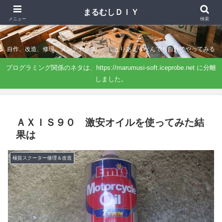
まるむしＤＩＹ
まるむしＤＩＹ
メニュー
検索
自作、改造、修理、メンテナンス．．．とりあえずなんでも自分でやってみる
プログラミング関係のネタは、https://marumusi-soft.iceprobe.net に分離
しました。
ＡＸＩＳ９０ 激安オイルを使ってみた結
果は
極貧スクーター修理＆改造