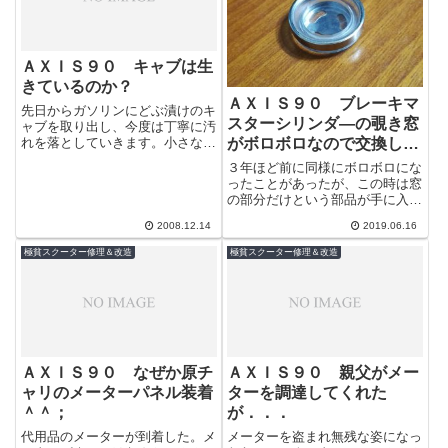
ＡＸＩＳ９０ キャブは生
きているのか？
ＡＸＩＳ９０ ブレーキマ
先日からガソリンにどぶ漬けのキ
スターシリンダ―の覗き窓
ャブを取り出し、今度は丁寧に汚
がボロボロなので交換して
れを落としていきます。小さな部
品が多いので神経使いますねぇ。
みた
３年ほど前に同様にボロボロにな
あらかたの汚れを落として見た
ったことがあったが、この時は窓
が、白い粉状...
の部分だけという部品が手に入ら
ず丸ごと交換していた。ＡＸＩＳ
2008.12.14
2019.06.16
９０ 穴の開いたマスターシリン
ダ―を交換...
極貧スクーター修理＆改造
極貧スクーター修理＆改造
ＡＸＩＳ９０ なぜか原チ
ＡＸＩＳ９０ 親父がメー
ャリのメーターパネル装着
ターを調達してくれた
＾＾；
が．．．
代用品のメーターが到着した。メ
メーターを盗まれ無残な姿になっ