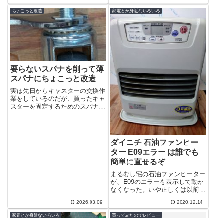
ところで身...
せないほどの硬さになっている。
握力が低下...
ちょこっと改造
家電とか身近ないろいろ
要らないスパナを削って薄
スパナにちょこっと改造
実は先日からキャスターの交換作
業をしているのだが、買ったキャ
スターを固定するためのスパナが
必要になった。通常サイズのスパ
ナでは厚みがあって締められな
い。厚みは約...
ダイニチ 石油ファンヒー
ター E09エラー は誰でも
簡単に直せるぞ
DAINICHI ブルーヒーター
まるむし宅の石油ファンヒーター
FHY-32TS6 (FW-325S)
が、E09のエラーを表示して動か
なくなった。いや正しくは以前か
ら何度も出ていたのだ。フィルタ
2026.03.09
2020.12.14
ーを掃除すると解消するのだがそ
の周期が...
家電とか身近ないろいろ
買ってみたのでレビュー