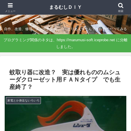
まるむしＤＩＹ
まるむしＤＩＹ
メニュー
検索
自作、改造、修理、メンテナンス．．．とりあえずなんでも自分でやってみる
プログラミング関係のネタは、https://marumusi-soft.iceprobe.net に分離
しました。
蚊取り器に改造？ 実は優れもののムシュ
ーダクローゼット用ＦＡＮタイプ でも生
産終了？
家電とか身近ないろいろ