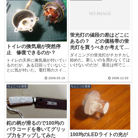
蛍光灯の値段の差はどこに
あるの？ どの価格帯の蛍
トイレの換気扇が突然停
光灯を買うべきか考えて見
止 修復できるのか？
た
ダイニングの蛍光灯がチカチカし
始めた。新しいのを買わなくては
トイレの天井に換気扇が付いてい
いけないのだが、最近は何でこん
るのだが、ある日回っていないこ
なに高いの？って蛍光灯が売って
とに気が付いた。電灯用のスイッ
いる。一方お店の隅に売り出しで
チに連動してタイマーで作動する
2009.05.19
2008.12.03
もないのに...
ようになっているので、調べてみ
ないとどこ...
ちょこっと改造
ちょこっと改造
鉈の柄が滑るので100均の
パラコードを巻いてグリッ
100均のLEDライトの光が
プ力をアップしてみた