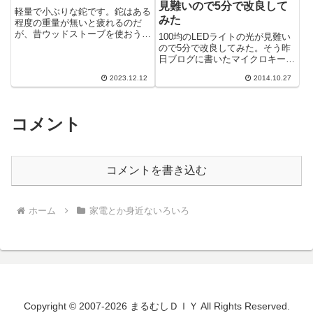
見難いので5分で改良して
軽量で小ぶりな鉈です。鉈はある
みた
程度の重量が無いと疲れるのだ
が、昔ウッドストーブを使おうと
100均のLEDライトの光が見難い
した時に薪を割るものが無いこと
ので5分で改良してみた。そう昨
に気づき急遽近くのホームセンタ
日ブログに書いたマイクロキーラ
で買った安物...
イトだ。 こんな感じで明るいと
2023.12.12
2014.10.27
ころと暗いところが在り、幾重に
も重な...
コメント
コメントを書き込む
ホーム
家電とか身近ないろいろ
Copyright © 2007-2026 まるむしＤＩＹ All Rights Reserved.