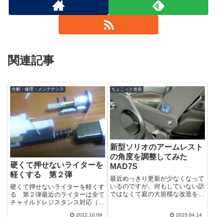
関連記事
分解・修理・メンテナンス
ちょこっと改造
新型ソリオのアームレスト
の角度を調整してみた
硬くて押せないライターを
MAD7S
軽くする 第２弾
最近めっきり更新が少なくなって
いるのですが、何もしていない訳
硬くて押せないライターを軽くす
ではなくて庭の大規模な改造をや
る 第２弾最近のライターは全て
ってます。色々と道具を買ったり
チャイルドレジスタンス対応（い
ネタはあるのですが、人目に付く
たずら防止）のため、大人でも押
2012.10.09
2025.04.14