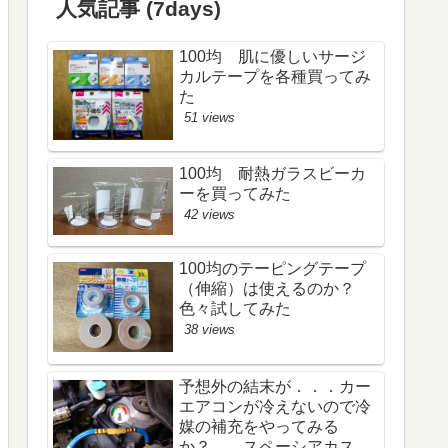
人気記事 (7days)
100均 肌に優しいサージ
カルテープを各種買ってみ
た
51 views
100均 耐熱ガラスビーカ
ーを買ってみた
42 views
100均のテーピングテープ
（伸縮）は使えるのか？
色々試してみた
38 views
予想外の結末が．．．カー
エアコンが冷えないので冷
媒の補充をやってみる
か？ スペーシアカスタ