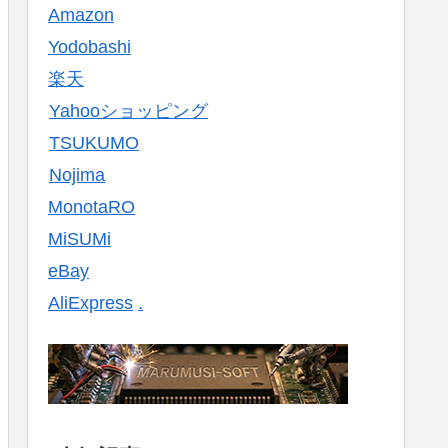
Amazon
Yodobashi
楽天
Yahooショッピング
TSUKUMO
Nojima
MonotaRO
MiSUMi
eBay
AliExpress
.