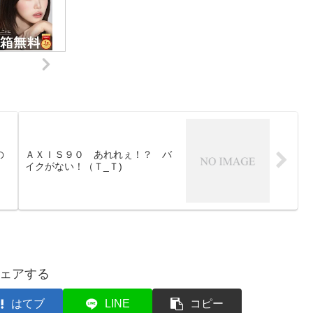
の
ＡＸＩＳ９０ あれれぇ！？ バ
イクがない！（Ｔ_Ｔ)
ェアする
はてブ
LINE
コピー