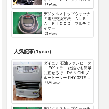
ム
37 views
デジタルストップウォッチ
の電池交換方法 ＡＬＢ
Ａ ＰＩＣＣＯ マルチタ
イマー
31 views
人気記事(1year)
ダイニチ 石油ファンヒータ
ー E09エラー は誰でも簡単
に直せるぞ DAINICHI ブ
ルーヒーター FHY-32TS6
(FW-325S)
3628 views
デジタルストップウォッチ