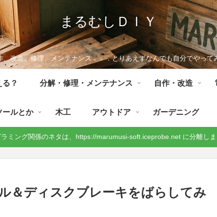
まるむしＤＩＹ
作、改造、修理、メンテナンス．．．とりあえずなんでも自分でやって
える？
分解・修理・メンテナンス
自作・改造
ツールとか
木工
アウトドア
ガーデニング
ミング関係のネタは、https://marumusi-soft.iceprobe.net に分離
ル＆ディスクブレーキをばらしてみ