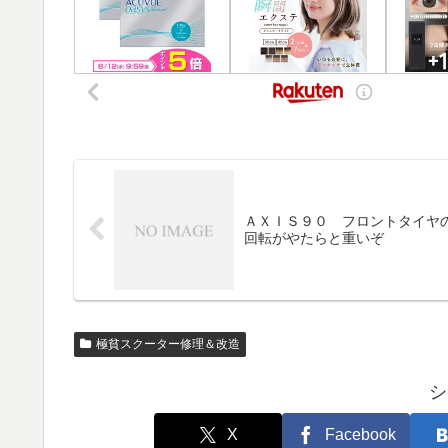
ＡＸＩＳ９０ フロントタイヤ
回転がやたらと重いぞ
極貧スクーター修理＆改造
シ
X
Facebook