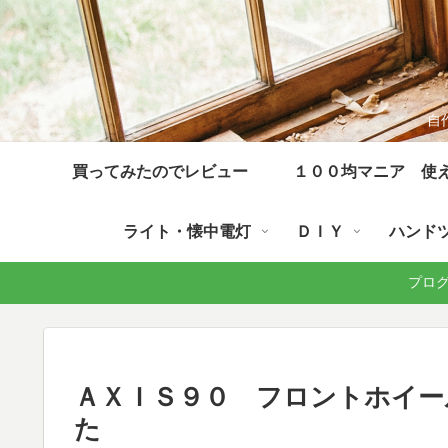
自
買ってみたのでレビュー
１００均マニア 使
ライト・懐中電灯
ＤＩＹ
ハンド
プログラ
ＡＸＩＳ９０ フロントホイー
た