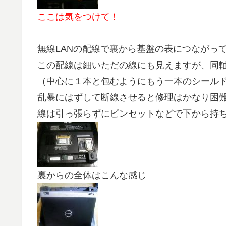
ここは気をつけて！
無線LANの配線で裏から基盤の表につながっ
この配線は細いただの線にも見えますが、同
（中心に１本と包むようにもう一本のシール
乱暴にはずして断線させると修理はかなり困
線は引っ張らずにピンセットなどで下から持
裏からの全体はこんな感じ