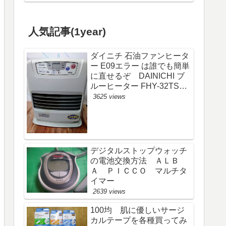
人気記事(1year)
ダイニチ 石油ファンヒータ
ー E09エラー は誰でも簡単
に直せるぞ DAINICHI ブ
ルーヒーター FHY-32TS6
(FW-325S)
3625 views
デジタルストップウォッチ
の電池交換方法 ＡＬＢ
Ａ ＰＩＣＣＯ マルチタ
イマー
2639 views
100均 肌に優しいサージ
カルテープを各種買ってみ