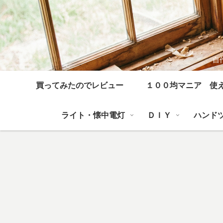
自
買ってみたのでレビュー
１００均マニア 使
ライト・懐中電灯
ＤＩＹ
ハンド