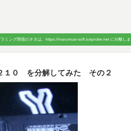
ミング関係のネタは、https://marumusi-soft.iceprobe.net に分離
M１２１０ を分解してみた その２