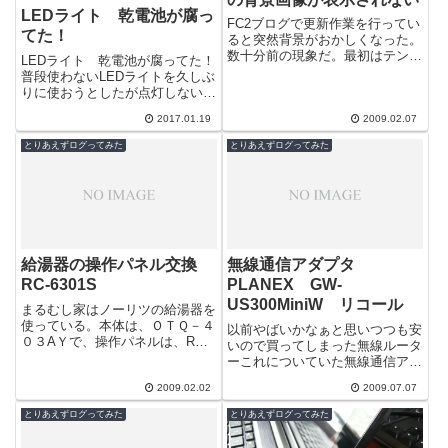
LEDライト 乾電池が腐っ
FC2ブログで更新作業を行ってい
てた！
ると突然背景がおかしくなった。
数十分前の現象だ。最初はテンプ
LEDライト 乾電池が腐ってた！
レートを修正しそこなったのかと
普段使わないLEDライトを久しぶ
思ったが、ネット全体で調査して
りに使おうとしたが点灯しない。
見るとど...
そういえば以前使ったとき電池切
2017.01.19
2009.02.07
れになったままだったなぁ。 交
換だな...
とりあえずログってみた
とりあえずログってみた
給湯器の操作パネル交換
無線通信アダプタ
RC-6301S
PLANEX GW-
US300MiniW リコール
まるむし家はノーリツの給湯器を
使っている。本体は、ＯＴＱ－４
以前やばいかなぁと思いつつも安
０３AＹで、操作パネルは、RC-
いので買ってしまった無線ルータ
6301Sだ。メーカーに電話すると
ーこれについていた無線通信アダ
どうもお風呂に設置している操作
プタ PLANEX GW-
パネ...
2009.02.02
2009.07.07
US300MiniWのドライバをダウン
ロード...
とりあえずログってみた
とりあえずログってみた