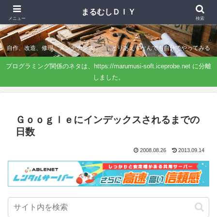
まるむしＤＩＹ
まるむしＤＩＹ
メニュー
検索
自作、改造、修理、メンテナンス．．．とりあえずなんでも自分でやってみる
プログラミング関係のネタは、https://marumusi-soft.iceprobe.net に分離
しました。
Ｇｏｏｇｌｅにインデックスされるまでの
日数
2008.08.26
2013.09.14