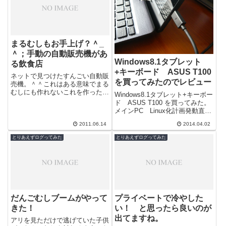
まるむしもお手上げ？＾_
＾；手動の自動販売機があ
Windows8.1タブレット
る飲食店
+キーボード ASUS T100
ネットで見つけたすんごい自動販
を買ってみたのでレビュー
売機。＾＾これはある意味でまる
むしにも作れないこれを作った店
Windows8.1タブレット+キーボー
主の度胸と人柄に拍手！ってこと
ド ASUS T100 を買ってみた。
でリンクしておきます。ジャンピ
メインPC Linux化計画発動直後
ング食パン...
だと言うのに、サブノートPCが
2011.06.14
2014.04.02
逝ってしまったの...
とりあえずログってみた
とりあえずログってみた
だんごむしブームがやって
プライベートで冷やした
きた！
い！ と思ったら良いのが
出てますね。
アリを見ただけで逃げていた子供