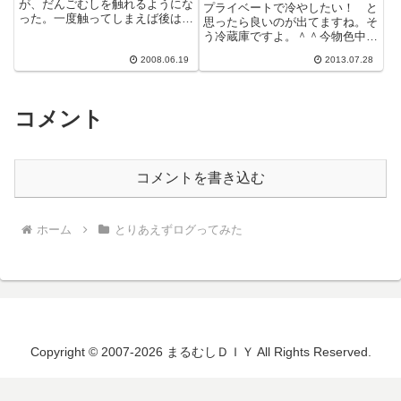
が、だんごむしを触れるようにな
プライベートで冷やしたい！ と
った。一度触ってしまえば後はど
思ったら良いのが出てますね。そ
んどん何でもできるようになる。
う冷蔵庫ですよ。＾＾今物色中な
かわいいとまで言っている。ブー
んですが、お部屋用の冷蔵という
ムがやって...
2008.06.19
2013.07.28
と思いつくのがポータブル系（据
え置きよう...
コメント
コメントを書き込む
ホーム
とりあえずログってみた
Copyright © 2007-2026 まるむしＤＩＹ All Rights Reserved.