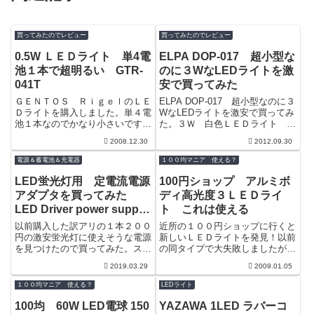
買ってみたのでレビュー
買ってみたのでレビュー
0.5W ＬＥＤライト 単4電
ELPA DOP-017 超小型な
池１本で超明るい GTR-
のに３WなLEDライトを激
041T
安で買ってみた
ＧＥＮＴＯＳ ＲｉｇｅｌのＬＥ
ELPA DOP-017 超小型なのに３
Ｄライトを購入しました。単４電
WなLEDライトを激安で買ってみ
池１本なのでかなり小さいです。
た。３Ｗ 白色ＬＥＤライト 電
0.5Wなので明るさに若干の不安
池：ＣＲ１２３Ａ ×１発売から
2008.12.30
2012.09.30
もありましたが、結論から言うと
ずいぶんと経っており素子も回...
かなり明...
電源＆蓄電池＆充電器
１００均マニア 使える？
LED蛍光灯用 定電流電源
100円ショップ アルミボ
アダプタを買ってみた
ディ高光度３ＬＥＤライ
LED Driver power supply
ト これは使える
1-36W 300mA
以前購入した訳アリの１本２００
近所の１００円ショップに行くと
円の激安蛍光灯に使えそうな電源
新しいＬＥＤライトを発見！以前
を見つけたので買ってみた。スペ
の同タイプで大失敗しましたが、
ックは、*LED Light Driver with
見た感じしっかりした造りに見え
2019.03.29
2009.01.05
DC femal...
たので購入
１００均マニア 使える？
LEDライト
100均 60W LED電球 150
YAZAWA 1LED ラバーコ