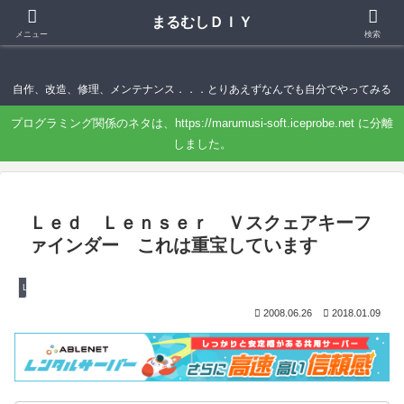
まるむしＤＩＹ
まるむしＤＩＹ
メニュー
検索
自作、改造、修理、メンテナンス．．．とりあえずなんでも自分でやってみる
プログラミング関係のネタは、https://marumusi-soft.iceprobe.net に分離
しました。
Ｌｅｄ Ｌｅｎｓｅｒ Ｖスクェアキーフ
ァインダー これは重宝しています
LEDライト
2008.06.26
2018.01.09