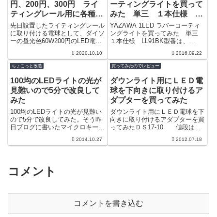
円、200円、300円 ライ
ーティングライトを買って
ティングレール用に各種買
みた 単三 １本仕様
ってみた
LL91BK
先日設置したライティングレール
YAZAWA 1LED ラバーコーティ
に取り付ける電球として、ダイソ
ングライトを買ってみた 単三
ーの昼光色60W200円のLED電球
１本仕様 LL91BK型番は、
を考えていたのだが、お店にまと
LL91BKのようだ。ネットでは見
2020.10.10
2016.09.22
まった数が置いていなかったので
かけないので多分旧モデルなの...
残念...
ちょこっと改造
買ってみたのでレビュー
100均のLEDライトの光が
ダウンライト用にＬＥＤ電
見難いので5分で改良して
球を下向きに取り付けるア
みた
ダプターを買ってみた
100均のLEDライトの光が見難い
ダウンライト用にＬＥＤ電球を下
ので5分で改良してみた。そう昨
向きに取り付けるアダプターを買
日ブログに書いたマイクロキーラ
ってみたＤＳ17-10 値段は
イトだ。 こんな感じで明るいと
600円前後だ。ほとんどのＬＥＤ
2014.10.27
2012.07.18
ころと暗いところが在り、幾重に
電球は先端が発光面で光の指向性
も重な...
が強い...
コメント
コメントを書き込む