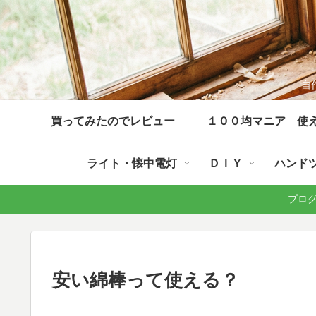
自
買ってみたのでレビュー
１００均マニア 使
ライト・懐中電灯
ＤＩＹ
ハンド
プログラ
安い綿棒って使える？