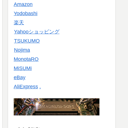
Amazon
Yodobashi
楽天
Yahooショッピング
TSUKUMO
Nojima
MonotaRO
MiSUMi
eBay
AliExpress
.