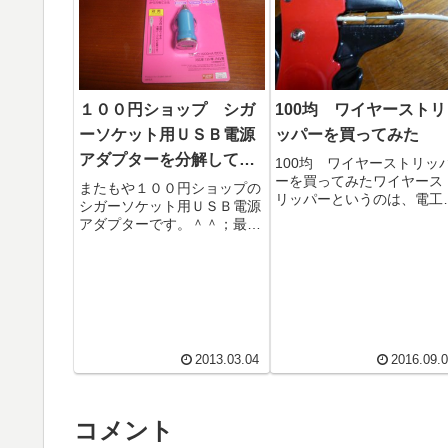
１００円ショップ シガ
100均 ワイヤーストリ
ーソケット用ＵＳＢ電源
ッパーを買ってみた
アダプターを分解してみ
100均 ワイヤーストリッ
ーを買ってみたワイヤース
た その４
またもや１００円ショップの
リッパーというのは、電工
シガーソケット用ＵＳＢ電源
の工具で電線の先っちょの
アダプターです。＾＾；最近
膜をむく道具だ。まぁ通常
売っているのはこれが多いで
ニッパや電工ナイフなどで
すね。初期型に比べずいぶん
い...
小さくなっています。半分の
大き...
2013.03.04
2016.09.
コメント