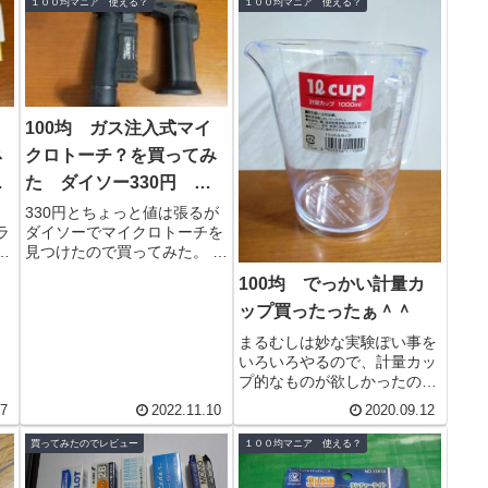
１００均マニア 使える？
１００均マニア 使える？
100均 ガス注入式マイ
ネ
クロトーチ？を買ってみ
イ
た ダイソー330円 バ
ーナー多目的ライター
。
330円とちょっと値は張るが
ラ
ダイソーでマイクロトーチを
て
見つけたので買ってみた。 バ
ど
ーナー多目的ライターとなっ
100均 でっかい計量カ
つ
ているが、スタンドも付いて
ップ買ったったぁ＾＾
おり立派なマイクロトーチ
に...
まるむしは妙な実験ぽい事を
いろいろやるので、計量カッ
プ的なものが欲しかったのだ
が、使い捨てのプラコップや
27
2022.11.10
2020.09.12
ペットボトルでも出来なくは
ないので買いそびれてきた。
買ってみたのでレビュー
１００均マニア 使える？
10...