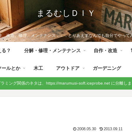
まるむしＤＩＹ
作、改造、修理、メンテナンス．．．とりあえずなんでも自分でやって
える？
分解・修理・メンテナンス
自作・改造
ツールとか
木工
アウトドア
ガーデニング
ミング関係のネタは、https://marumusi-soft.iceprobe.net に分離
2008.05.30
2013.09.11