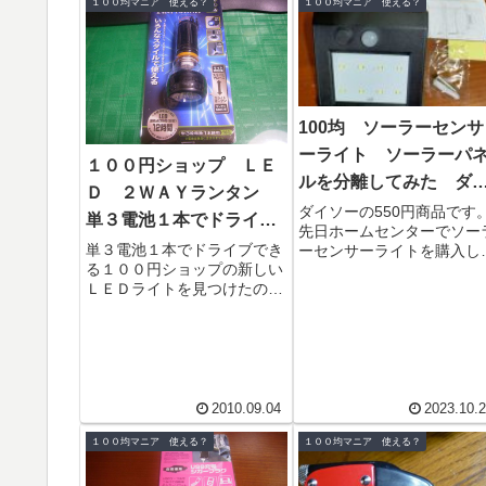
１００均マニア 使える？
１００均マニア 使える？
100均 ソーラーセンサ
ーライト ソーラーパ
１００円ショップ ＬＥ
ルを分離してみた ダ
Ｄ ２ＷＡＹランタン
ソー 550円
ダイソーの550円商品です
単３電池１本でドライ
先日ホームセンターでソー
ブ を買ってみた
単３電池１本でドライブでき
ーセンサーライトを購入し
る１００円ショップの新しい
いますが、設置場所がさほ
ＬＥＤライトを見つけたので
重要でないところにもう１
買ってみた。懐中電灯とラン
欲しいと思い買ってみまし
タンの２ウェイなライトのよ
た。...
うだ。内部はこんな感じ。
スイ...
2010.09.04
2023.10.
１００均マニア 使える？
１００均マニア 使える？