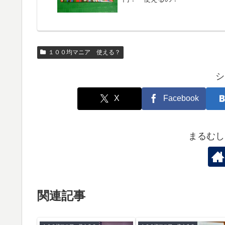
１００均マニア 使える？
シ
X
Facebook
まるむし
関連記事