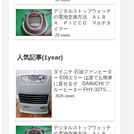
デジタルストップウォッチ
の電池交換方法 ＡＬＢ
Ａ ＰＩＣＣＯ マルチタ
イマー
29 views
人気記事(1year)
ダイニチ 石油ファンヒータ
ー E09エラー は誰でも簡単
に直せるぞ DAINICHI ブ
ルーヒーター FHY-32TS6
(FW-325S)
3626 views
デジタルストップウォッチ
の電池交換方法 ＡＬＢ