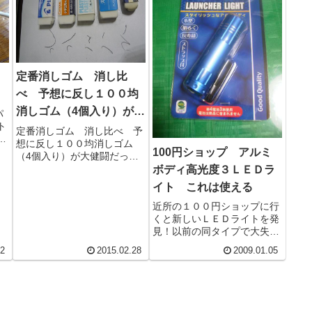
定番消しゴム 消し比
べ 予想に反し１００均
消しゴム（4個入り）が大
パ
ト
健闘だった
定番消しゴム 消し比べ 予
用
想に反し１００均消しゴム
被
100円ショップ アルミ
（4個入り）が大健闘だっ
は
た。実は３個ほど買っただけ
ボディ高光度３ＬＥＤラ
む
なので、タイトルはちょっと
イト これは使える
大げさだ。＾＾；子供が使っ
ている消...
近所の１００円ショップに行
くと新しいＬＥＤライトを発
見！以前の同タイプで大失敗
しましたが、見た感じしっか
02
2015.02.28
2009.01.05
りした造りに見えたので購入