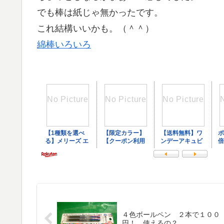
でも棒は紙じゃ無かったです。
これ結構いいかも。（＾＾）
綿棒いろいろ
４色ボールペン ２本で１００
円！ 使えるの？