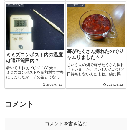
ましたが、...
再度箱に戻...
ガーデニング
ガーデニング
苺がたくさん採れたのでジ
ミミズコンポスト内の温度
ャムりました＾＾
は適正範囲内？
じいさんの畑で苺がたくさん採れ
暑いですねぇヾ(;´▽｀A``先日、
ちゃいました。おいしいんだけど
ミミズコンポストを断熱材です巻
日持ちしないんだよね。袋に採っ
にしましたが、その後どうなった
て集めると重みで潰れて１時間も
のか？愛用のデジタル温度計で測
立つと痛みが目立ち始めちゃうん
2008.07.12
2014.05.12
ってみました。まずは外気温です
だな。不味...
が、...
コメント
コメントを書き込む