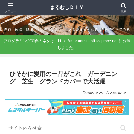
まるむしＤＩＹ
まるむしＤＩＹ
メニュー
検索
自作、改造、修理、メンテナンス．．．とりあえずなんでも自分でやってみる
プログラミング関係のネタは、https://marumusi-soft.iceprobe.net に分離
しました。
ひそかに愛用の一品がこれ ガーデニン
グ 芝生 グランドカバーで大活躍
2008.05.28
2019.02.05