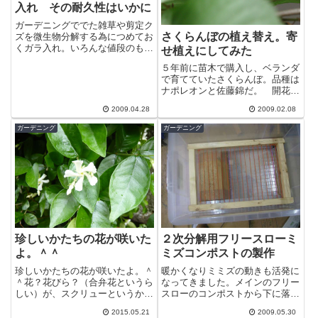
入れ その耐久性はいかに
ガーデニングででた雑草や剪定ク
さくらんぼの植え替え。寄
ズを微生物分解する為につめてお
くガラ入れ。いろんな値段のもの
せ植えにしてみた
が売られているが違いはあるのだ
５年前に苗木で購入し、ベランダ
ろうか？以前安物のガラ入れを購
で育てていたさくらんぼ。品種は
入して使っ...
ナポレオンと佐藤錦だ。 開花の
タイミングが微妙にずれる。大き
2009.04.28
2009.02.08
な木ならかぶる期間もあるのだろ
うが、小さ...
ガーデニング
ガーデニング
珍しいかたちの花が咲いた
２次分解用フリースローミ
よ。＾＾
ミズコンポストの製作
珍しいかたちの花が咲いたよ。＾
暖かくなりミミズの動きも活発に
＾花？花びら？（合弁花というら
なってきました。メインのフリー
しい）が、スクリューというか風
スローのコンポストから下に落と
車というか何とも変わった形だ。
した堆肥も良く見ると分解が不完
2015.05.21
2009.05.30
ちょっとピンボケになってしまい
全なものが多数混じっています。