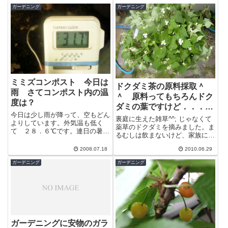
ガーデニング
ガーデニング
ミミズコンポスト 今日は
ドクダミ茶の原料採取＾
雨 さてコンポスト内の温
＾ 原料ってもちろんドク
度は？
ダミの葉ですけど．．．
今日は少し雨が降って、空もどん
ドクダミ茶の作り方
裏庭に生えた雑草^^; じゃなくて
よりしています。外気温も低く
薬草のドクダミを摘みました。ま
て ２８．６℃です。連日の暑さ
るむしは飲まないけど、家族に好
を考えると涼しく感じます。今日
きなものがいるので摘んであげま
はミミズも過しやすい事でしょ
2008.07.18
2010.06.29
した。ドクダミを薬草として使う
う。ミミズコン...
場合は...
ガーデニング
ガーデニング
ガーデニングに安物のガラ